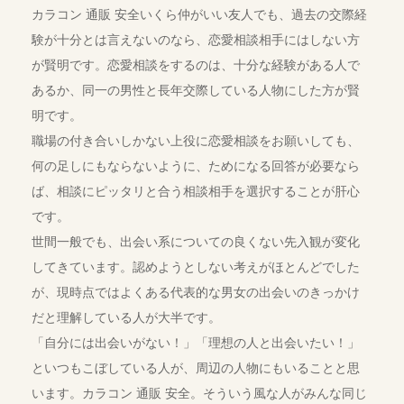
カラコン 通販 安全いくら仲がいい友人でも、過去の交際経
験が十分とは言えないのなら、恋愛相談相手にはしない方
が賢明です。恋愛相談をするのは、十分な経験がある人で
あるか、同一の男性と長年交際している人物にした方が賢
明です。
職場の付き合いしかない上役に恋愛相談をお願いしても、
何の足しにもならないように、ためになる回答が必要なら
ば、相談にピッタリと合う相談相手を選択することが肝心
です。
世間一般でも、出会い系についての良くない先入観が変化
してきています。認めようとしない考えがほとんどでした
が、現時点ではよくある代表的な男女の出会いのきっかけ
だと理解している人が大半です。
「自分には出会いがない！」「理想の人と出会いたい！」
といつもこぼしている人が、周辺の人物にもいることと思
います。カラコン 通販 安全。そういう風な人がみんな同じ